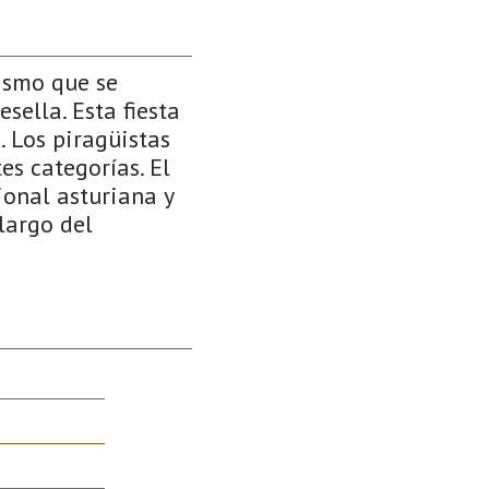
ismo que se
sella. Esta fiesta
 Los piragüistas
es categorías. El
cional asturiana y
largo del