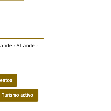
ande › Allande ›
entos
Turismo activo