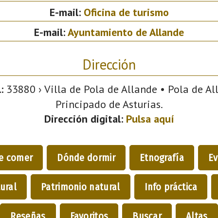
E-mail:
Oficina de turismo
E-mail:
Ayuntamiento de Allande
Dirección
:
33880 › Villa de Pola de Allande • Pola de All
Principado de Asturias.
Dirección digital:
Pulsa aquí
e comer
Dónde dormir
Etnografía
Ev
ural
Patrimonio natural
Info práctica
Reseñas
Favoritos
Buscar
Altas