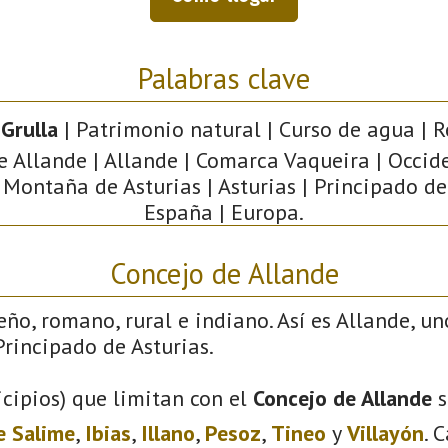
Palabras clave
Grulla
| Patrimonio natural | Curso de agua | R
e Allande | Allande | Comarca Vaqueira | Occid
 Montaña de Asturias | Asturias | Principado de
España | Europa.
Concejo de Allande
eño, romano, rural e indiano. Así es Allande, un
rincipado de Asturias.
cipios) que limitan con el
Concejo de Allande
s
e Salime
,
Ibias
,
Illano
,
Pesoz
,
Tineo
y
Villayón
. 