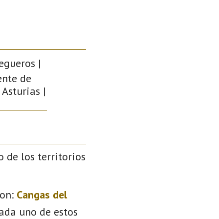
egueros |
ente de
 Asturias |
o de los territorios
on:
Cangas del
Cada uno de estos