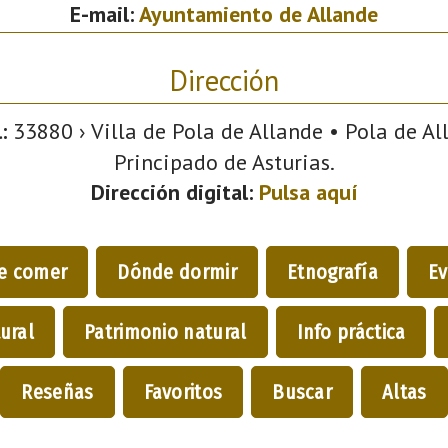
E-mail:
Ayuntamiento de Allande
Dirección
:
33880 › Villa de Pola de Allande • Pola de All
Principado de Asturias.
Dirección digital:
Pulsa aquí
e comer
Dónde dormir
Etnografía
Ev
ural
Patrimonio natural
Info práctica
Reseñas
Favoritos
Buscar
Altas