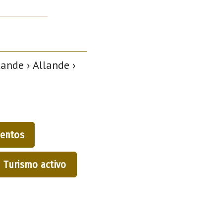
ande › Allande ›
entos
Turismo activo