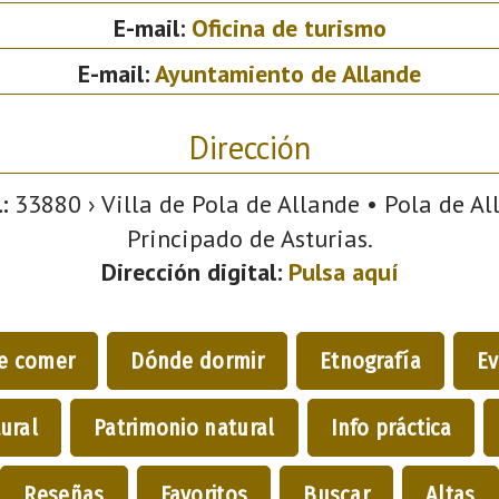
E-mail:
Oficina de turismo
E-mail:
Ayuntamiento de Allande
Dirección
:
33880 › Villa de Pola de Allande • Pola de All
Principado de Asturias.
Dirección digital:
Pulsa aquí
e comer
Dónde dormir
Etnografía
Ev
ural
Patrimonio natural
Info práctica
Reseñas
Favoritos
Buscar
Altas