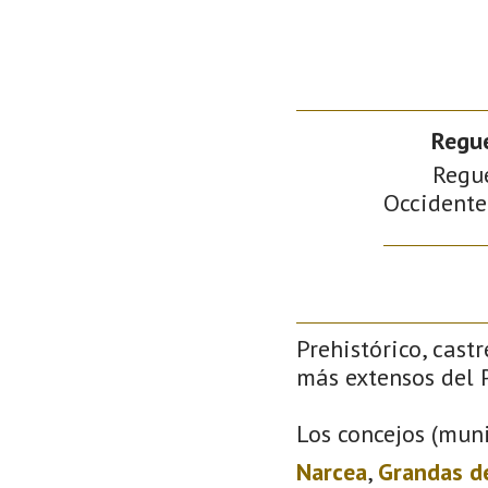
Regue
Regue
Occidente 
Prehistórico, castr
más extensos del P
Los concejos (muni
Narcea
,
Grandas d