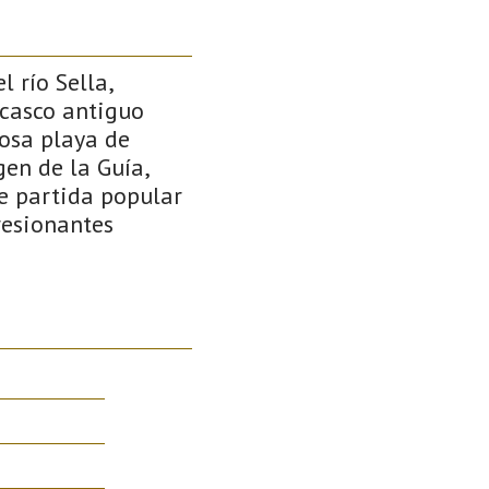
 río Sella,
 casco antiguo
mosa playa de
en de la Guía,
e partida popular
resionantes