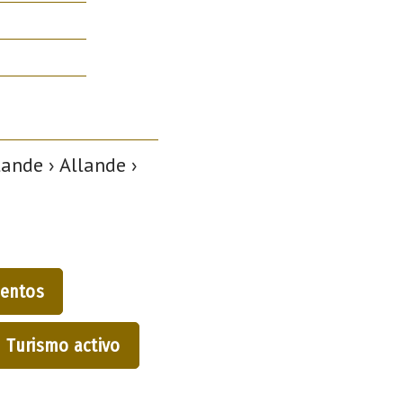
ande › Allande ›
entos
Turismo activo