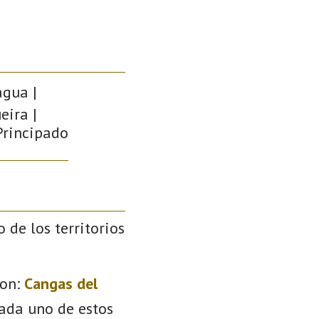
agua |
eira |
 Principado
o de los territorios
on:
Cangas del
Cada uno de estos