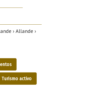
ande › Allande ›
entos
Turismo activo