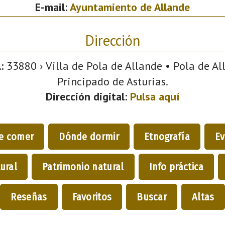
E-mail:
Ayuntamiento de Allande
Dirección
:
33880 › Villa de Pola de Allande • Pola de All
Principado de Asturias.
Dirección digital:
Pulsa aquí
e comer
Dónde dormir
Etnografía
Ev
ural
Patrimonio natural
Info práctica
Reseñas
Favoritos
Buscar
Altas