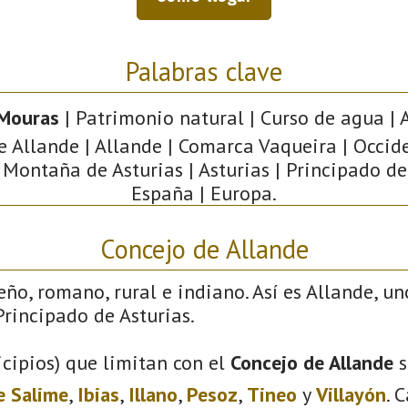
Palabras clave
 Mouras
| Patrimonio natural | Curso de agua | A
e Allande | Allande | Comarca Vaqueira | Occid
 Montaña de Asturias | Asturias | Principado de
España | Europa.
Concejo de Allande
eño, romano, rural e indiano. Así es Allande, un
rincipado de Asturias.
cipios) que limitan con el
Concejo de Allande
s
e Salime
,
Ibias
,
Illano
,
Pesoz
,
Tineo
y
Villayón
. 