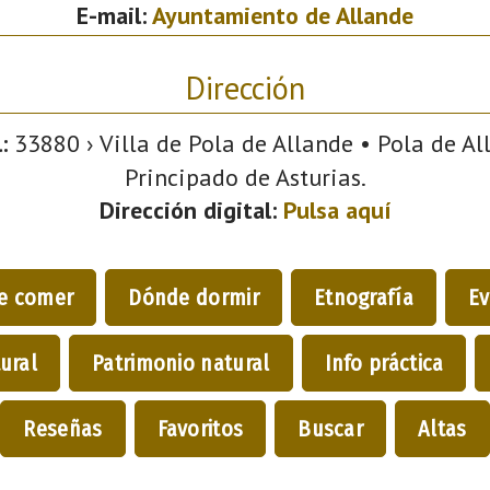
E-mail:
Ayuntamiento de Allande
Dirección
:
33880 › Villa de Pola de Allande • Pola de All
Principado de Asturias.
Dirección digital:
Pulsa aquí
e comer
Dónde dormir
Etnografía
Ev
ural
Patrimonio natural
Info práctica
Reseñas
Favoritos
Buscar
Altas