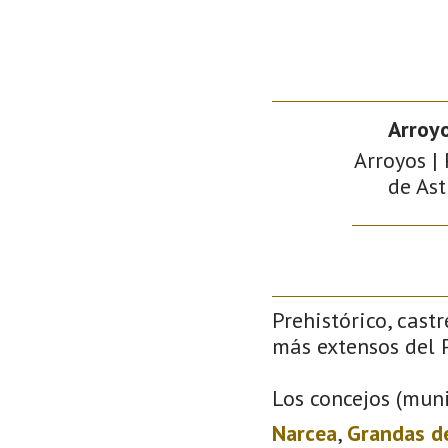
Arroy
Arroyos |
de Ast
Prehistórico, castr
más extensos del P
Los concejos (muni
Narcea
,
Grandas d