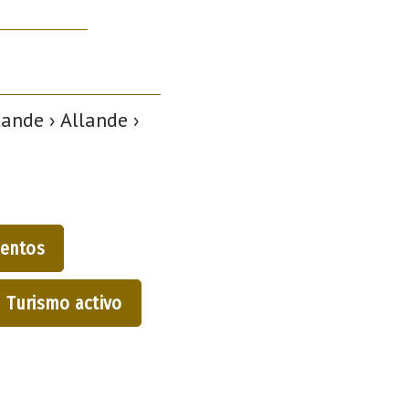
ande › Allande ›
entos
Turismo activo