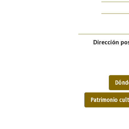
Dirección pos
Dónd
Patrimonio cult