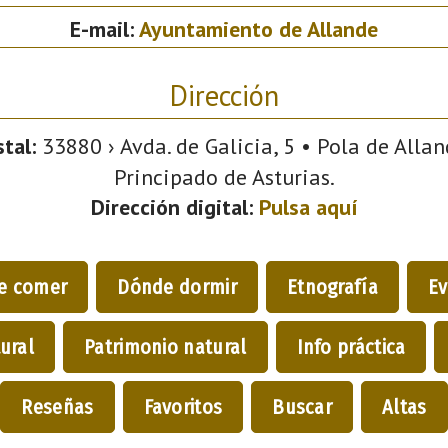
E-mail:
Ayuntamiento de Allande
Dirección
tal:
33880 › Avda. de Galicia, 5 • Pola de Allan
Principado de Asturias.
Dirección digital:
Pulsa aquí
e comer
Dónde dormir
Etnografía
Ev
ural
Patrimonio natural
Info práctica
Reseñas
Favoritos
Buscar
Altas