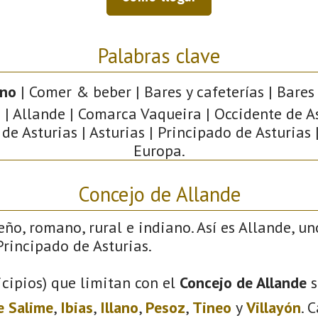
Palabras clave
ano
| Comer & beber | Bares y cafeterías | Bares 
 | Allande | Comarca Vaqueira | Occidente de As
e Asturias | Asturias | Principado de Asturias 
Europa.
Concejo de Allande
eño, romano, rural e indiano. Así es Allande, un
rincipado de Asturias.
cipios) que limitan con el
Concejo de Allande
s
e Salime
,
Ibias
,
Illano
,
Pesoz
,
Tineo
y
Villayón
. 