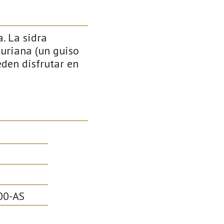
. La sidra
turiana (un guiso
eden disfrutar en
00-AS