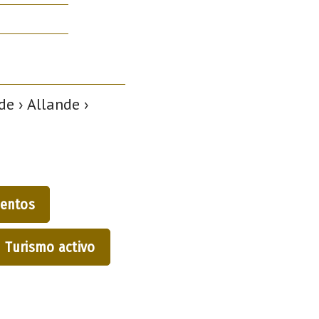
de › Allande ›
entos
Turismo activo