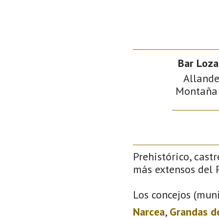
Bar Loz
Allande
Montaña d
Prehistórico, castr
más extensos del P
Los concejos (muni
Narcea
,
Grandas d