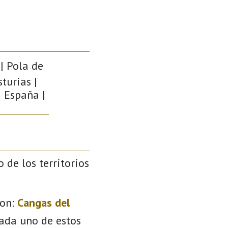
| Pola de
turias |
| España |
o de los territorios
on:
Cangas del
Cada uno de estos