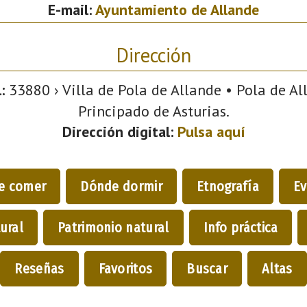
E-mail:
Ayuntamiento de Allande
Dirección
:
33880 › Villa de Pola de Allande • Pola de All
Principado de Asturias.
Dirección digital:
Pulsa aquí
e comer
Dónde dormir
Etnografía
Ev
ural
Patrimonio natural
Info práctica
Reseñas
Favoritos
Buscar
Altas