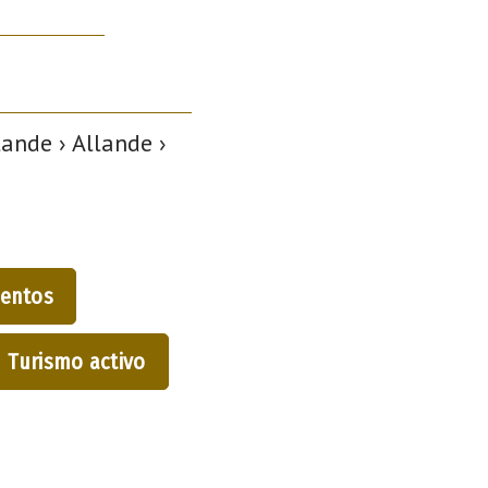
ande › Allande ›
entos
Turismo activo