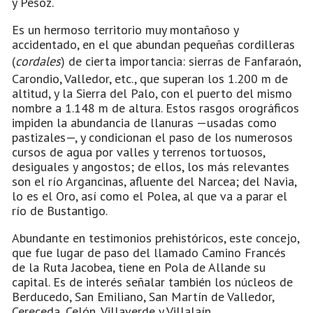
y Pesoz.
Es un hermoso territorio muy montañoso y
accidentado, en el que abundan pequeñas cordilleras
(
cordales
) de cierta importancia: sierras de Fanfaraón,
Carondio, Valledor, etc., que superan los 1.200 m de
altitud, y la Sierra del Palo, con el puerto del mismo
nombre a 1.148 m de altura. Estos rasgos orográficos
impiden la abundancia de llanuras —usadas como
pastizales—, y condicionan el paso de los numerosos
cursos de agua por valles y terrenos tortuosos,
desiguales y angostos; de ellos, los más relevantes
son el río Argancinas, afluente del Narcea; del Navia,
lo es el Oro, así como el Polea, al que va a parar el
río de Bustantigo.
Abundante en testimonios prehistóricos, este concejo,
que fue lugar de paso del llamado Camino Francés
de la Ruta Jacobea, tiene en Pola de Allande su
capital. Es de interés señalar también los núcleos de
Berducedo, San Emiliano, San Martín de Valledor,
Cereceda, Celón, Villaverde y Villalaín.