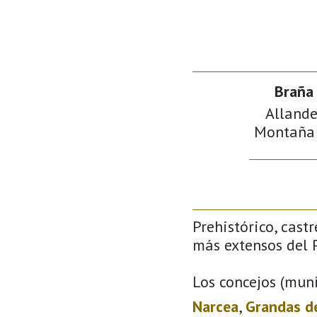
Braña 
Allande
Montaña d
Prehistórico, castr
más extensos del P
Los concejos (muni
Narcea
,
Grandas d