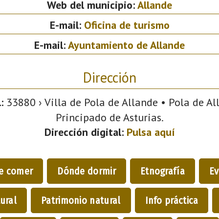
Web del municipio:
Allande
E-mail:
Oficina de turismo
E-mail:
Ayuntamiento de Allande
Dirección
:
33880 › Villa de Pola de Allande • Pola de All
Principado de Asturias.
Dirección digital:
Pulsa aquí
e comer
Dónde dormir
Etnografía
Ev
ural
Patrimonio natural
Info práctica