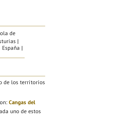
Pola de
turias |
| España |
o de los territorios
on:
Cangas del
Cada uno de estos