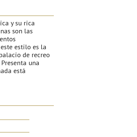
ca y su rica
nas son las
mentos
ste estilo es la
palacio de recreo
. Presenta una
hada está