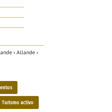
ande › Allande ›
entos
Turismo activo