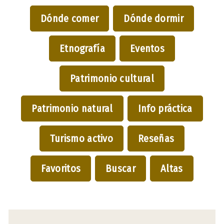
Dónde comer
Dónde dormir
Etnografía
Eventos
Patrimonio cultural
Patrimonio natural
Info práctica
Turismo activo
Reseñas
Favoritos
Buscar
Altas