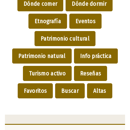
Dónde comer
Dónde dormir
Etnografía
Eventos
Patrimonio cultural
Patrimonio natural
Info práctica
Turismo activo
Reseñas
Favoritos
Buscar
Altas