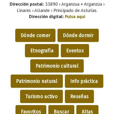
Dirección postal:
33890 › Arganzua • Arganzúa ›
Linares › Allande › Principado de Asturias.
Dirección digital:
Pulsa aquí
Dónde comer
Dónde dormir
Etnografía
Eventos
Patrimonio cultural
Patrimonio natural
Info práctica
Turismo activo
Reseñas
Favoritos
Buscar
Altas