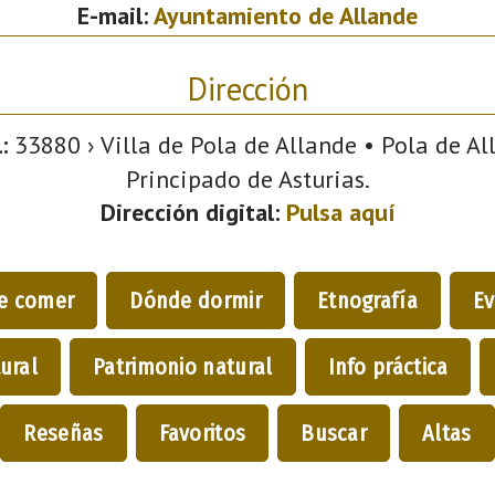
E-mail:
Ayuntamiento de Allande
Dirección
:
33880 › Villa de Pola de Allande • Pola de All
Principado de Asturias.
Dirección digital:
Pulsa aquí
e comer
Dónde dormir
Etnografía
Ev
ural
Patrimonio natural
Info práctica
Reseñas
Favoritos
Buscar
Altas