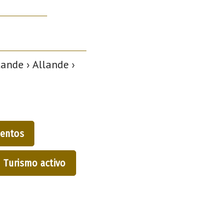
ande › Allande ›
entos
Turismo activo