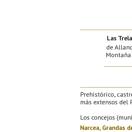
Las Trel
de Alland
Montaña d
Prehistórico, castr
más extensos del P
Los concejos (muni
Narcea
,
Grandas d