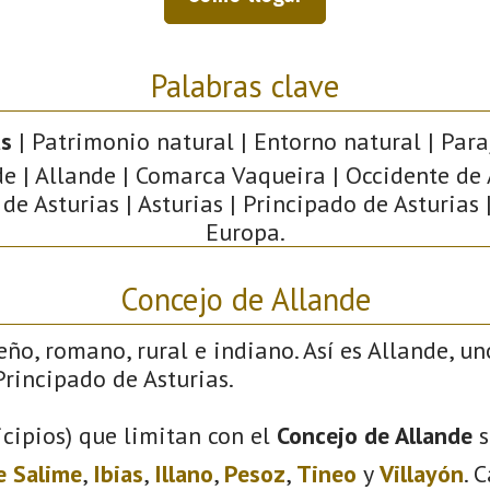
Palabras clave
as
| Patrimonio natural | Entorno natural | Paraj
e | Allande | Comarca Vaqueira | Occidente de 
e Asturias | Asturias | Principado de Asturias 
Europa.
Concejo de Allande
eño, romano, rural e indiano. Así es Allande, un
rincipado de Asturias.
cipios) que limitan con el
Concejo de Allande
s
e Salime
,
Ibias
,
Illano
,
Pesoz
,
Tineo
y
Villayón
. 