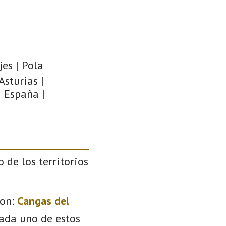
es | Pola
Asturias |
| España |
o de los territorios
on:
Cangas del
Cada uno de estos