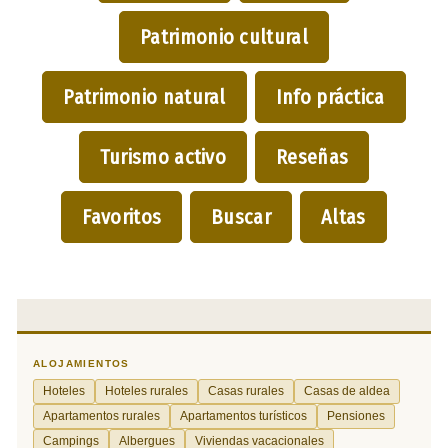
Patrimonio cultural
Patrimonio natural
Info práctica
Turismo activo
Reseñas
Favoritos
Buscar
Altas