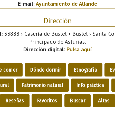
E-mail:
Ayuntamiento de Allande
Dirección
l:
33888 › Casería de Bustel • Bustel › Santa Co
Principado de Asturias.
Dirección digital:
Pulsa aquí
e comer
Dónde dormir
Etnografía
Ev
ural
Patrimonio natural
Info práctica
Reseñas
Favoritos
Buscar
Altas