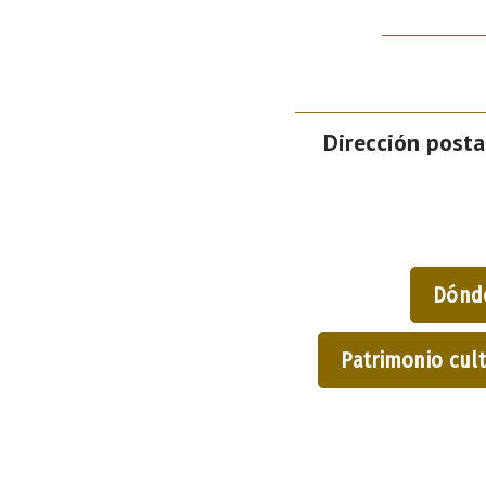
Dirección posta
Dónd
Patrimonio cult