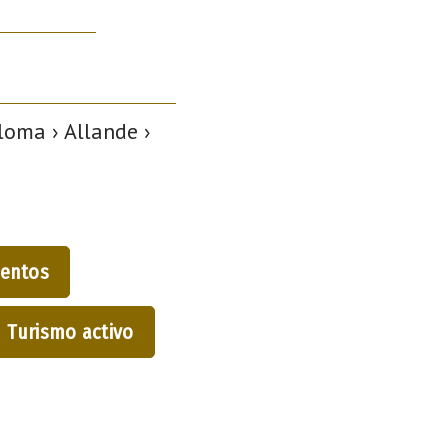
loma › Allande ›
entos
Turismo activo