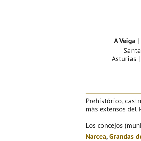
A Veiga
|
Santa
Asturias |
Prehistórico, castr
más extensos del P
Los concejos (muni
Narcea
,
Grandas d