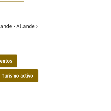
ande › Allande ›
entos
Turismo activo