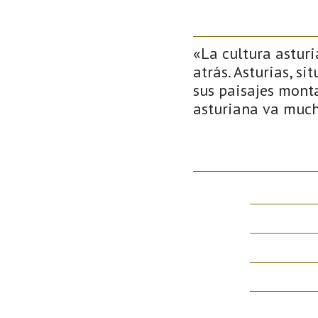
«La cultura asturi
atrás. Asturias, s
sus paisajes monta
asturiana va much