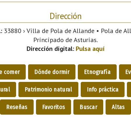
Dirección
:
33880 › Villa de Pola de Allande • Pola de All
Principado de Asturias.
Dirección digital:
Pulsa aquí
e comer
Dónde dormir
Etnografía
Ev
ural
Patrimonio natural
Info práctica
Reseñas
Favoritos
Buscar
Altas