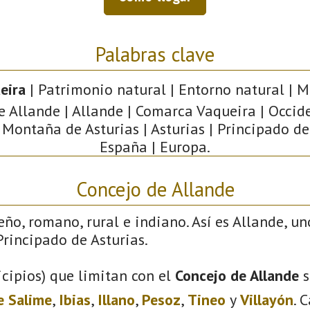
Palabras clave
eira
| Patrimonio natural | Entorno natural | M
e Allande | Allande | Comarca Vaqueira | Occid
 Montaña de Asturias | Asturias | Principado de
España | Europa.
Concejo de Allande
eño, romano, rural e indiano. Así es Allande, un
rincipado de Asturias.
cipios) que limitan con el
Concejo de Allande
s
e Salime
,
Ibias
,
Illano
,
Pesoz
,
Tineo
y
Villayón
. 