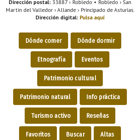
Dirección postal:
33887 › Robledo • Robledo › San
Martín del Valledor › Allande › Principado de Asturias.
Dirección digital:
Pulsa aquí
Dónde comer
Dónde dormir
Etnografía
Eventos
Patrimonio cultural
Patrimonio natural
Info práctica
Turismo activo
Reseñas
Favoritos
Buscar
Altas