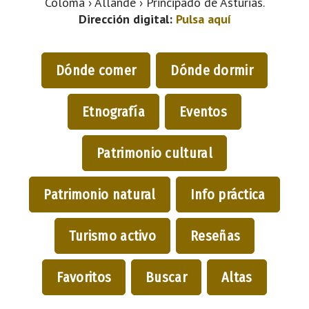
Coloma › Allande › Principado de Asturias.
Dirección digital:
Pulsa aquí
Dónde comer
Dónde dormir
Etnografía
Eventos
Patrimonio cultural
Patrimonio natural
Info práctica
Turismo activo
Reseñas
Favoritos
Buscar
Altas