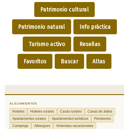
Patrimonio cultural
Patrimonio natural
Info práctica
Turismo activo
Reseñas
Favoritos
Buscar
Altas