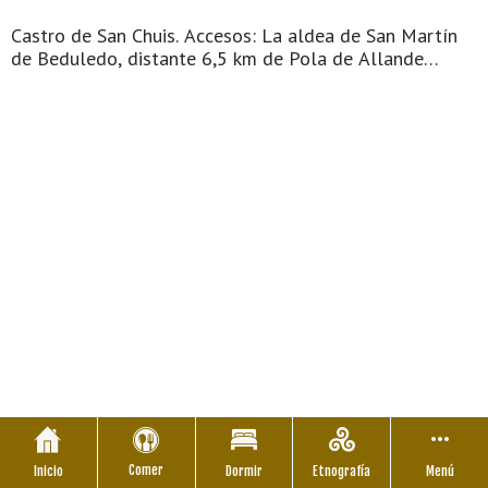
Castro de San Chuis. Accesos: La aldea de San Martín
de Beduledo, distante 6,5 km de Pola de Allande
(capital del concejo), se comunica por la carretera
municipal ALL-2 que enlaza con la AS-14 (Puente del
Infierno-Grandas de Salime). —Desde Pola de Allande,
tomar la carretera a Cangas del Narcea. Desviación
hacia Celón y San Martín de Beduledo. Un camino
vecinal conduce hasta el castro. —Desde Cangas del
Narcea, co ...
Comer
Inicio
Dormir
Etnografía
Menú