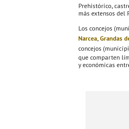
Prehistórico, castr
más extensos del P
Los concejos (muni
Narcea
,
Grandas d
concejos (municip
que comparten lími
y económicas entre