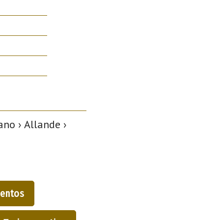
no › Allande ›
entos