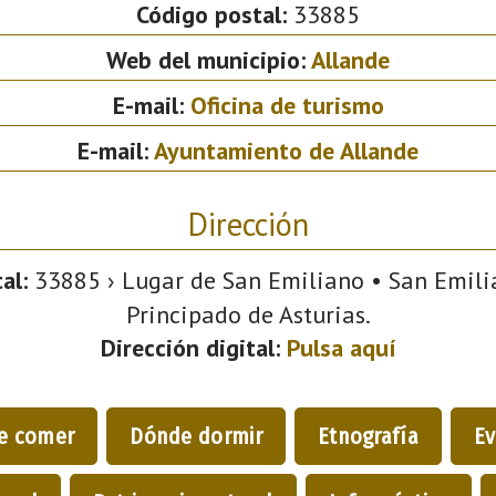
Código postal:
33885
Web del municipio:
Allande
E-mail:
Oficina de turismo
E-mail:
Ayuntamiento de Allande
Dirección
al:
33885 › Lugar de San Emiliano • San Emilia
Principado de Asturias.
Dirección digital:
Pulsa aquí
e comer
Dónde dormir
Etnografía
Ev