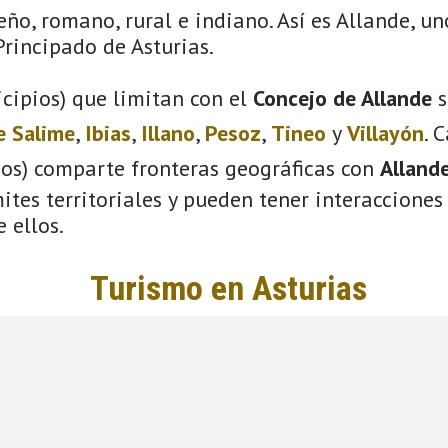
eño, romano, rural e indiano. Así es Allande, un
rincipado de Asturias.
cipios) que limitan con el
Concejo de Allande
s
e Salime
,
Ibias
,
Illano
,
Pesoz
,
Tineo
y
Villayón
. 
ios) comparte fronteras geográficas con
Alland
tes territoriales y pueden tener interacciones 
 ellos.