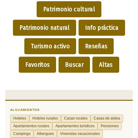
Patrimonio cultural
Patrimonio natural
Info práctica
Turismo activo
Reseñas
Favoritos
Buscar
Altas