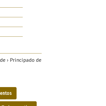
nde › Principado de
entos