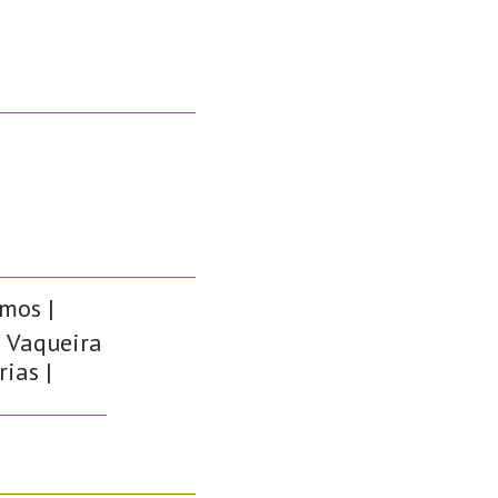
mos |
a Vaqueira
rias |