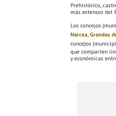
Prehistórico, castr
más extensos del P
Los concejos (muni
Narcea
,
Grandas d
concejos (municip
que comparten lími
y económicas entre