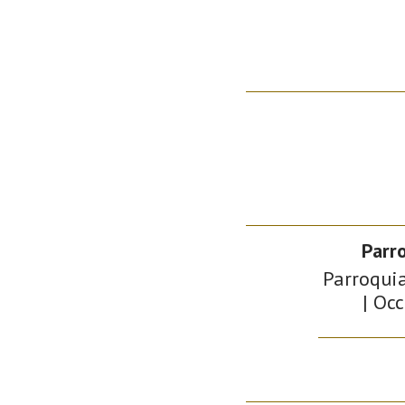
Parr
Parroquia
| Occ