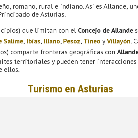
eño, romano, rural e indiano. Así es Allande, un
rincipado de Asturias.
cipios) que limitan con el
Concejo de Allande
s
e Salime
,
Ibias
,
Illano
,
Pesoz
,
Tineo
y
Villayón
. 
ios) comparte fronteras geográficas con
Alland
tes territoriales y pueden tener interacciones 
 ellos.