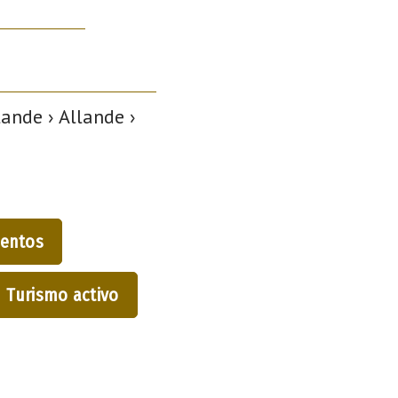
ande › Allande ›
entos
Turismo activo