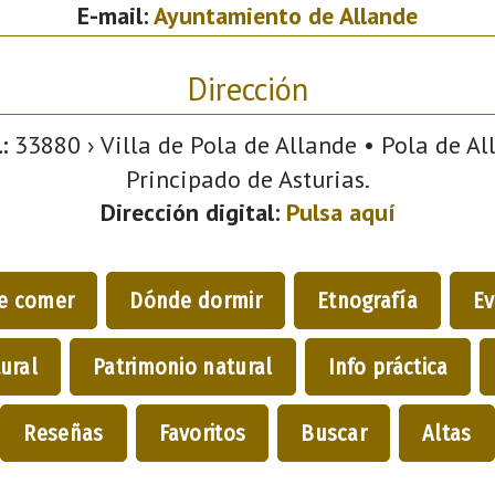
E-mail:
Ayuntamiento de Allande
Dirección
:
33880 › Villa de Pola de Allande • Pola de All
Principado de Asturias.
Dirección digital:
Pulsa aquí
e comer
Dónde dormir
Etnografía
Ev
ural
Patrimonio natural
Info práctica
Reseñas
Favoritos
Buscar
Altas