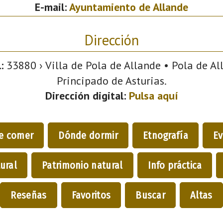
E-mail:
Ayuntamiento de Allande
Dirección
:
33880 › Villa de Pola de Allande • Pola de All
Principado de Asturias.
Dirección digital:
Pulsa aquí
e comer
Dónde dormir
Etnografía
Ev
ural
Patrimonio natural
Info práctica
Reseñas
Favoritos
Buscar
Altas