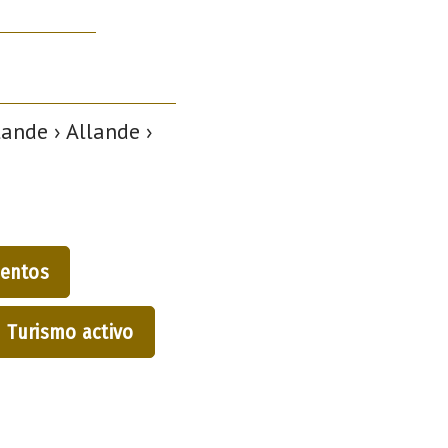
ande › Allande ›
entos
Turismo activo