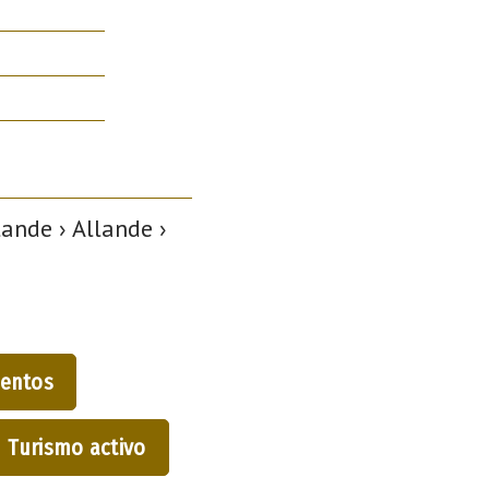
ande › Allande ›
entos
Turismo activo