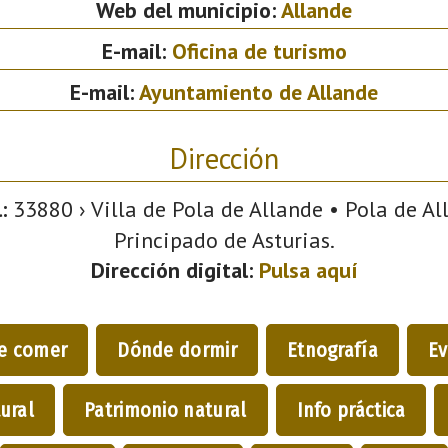
Web del municipio:
Allande
E-mail:
Oficina de turismo
E-mail:
Ayuntamiento de Allande
Dirección
:
33880 › Villa de Pola de Allande • Pola de All
Principado de Asturias.
Dirección digital:
Pulsa aquí
e comer
Dónde dormir
Etnografía
Ev
ural
Patrimonio natural
Info práctica