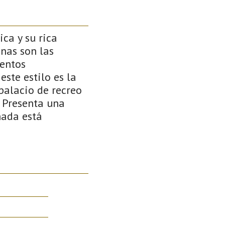
ca y su rica
nas son las
mentos
ste estilo es la
palacio de recreo
. Presenta una
hada está