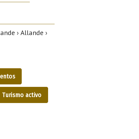
ande › Allande ›
entos
Turismo activo