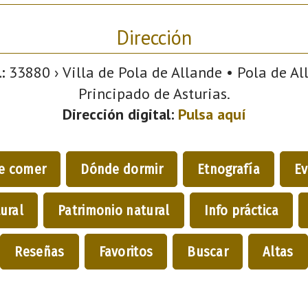
Dirección
:
33880 › Villa de Pola de Allande • Pola de All
Principado de Asturias.
Dirección digital:
Pulsa aquí
e comer
Dónde dormir
Etnografía
Ev
ural
Patrimonio natural
Info práctica
Reseñas
Favoritos
Buscar
Altas