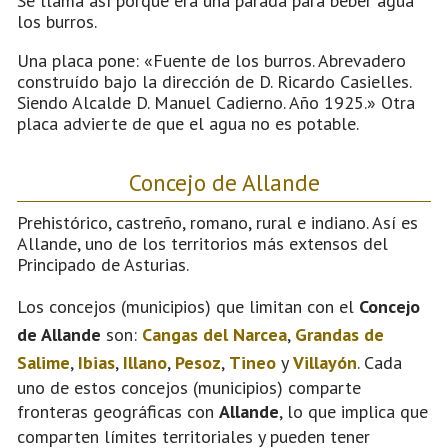
Se llama así porque era una parada para beber agua
los burros.
Una placa pone: «Fuente de los burros. Abrevadero
construído bajo la dirección de D. Ricardo Casielles.
Siendo Alcalde D. Manuel Cadierno. Año 1925.» Otra
placa advierte de que el agua no es potable.
Concejo de Allande
Prehistórico, castreño, romano, rural e indiano. Así es
Allande, uno de los territorios más extensos del
Principado de Asturias.
Los concejos (municipios) que limitan con el
Concejo
de Allande
son:
Cangas del Narcea
,
Grandas de
Salime
,
Ibias
,
Illano
,
Pesoz
,
Tineo
y
Villayón
. Cada
uno de estos concejos (municipios) comparte
fronteras geográficas con
Allande
, lo que implica que
comparten límites territoriales y pueden tener