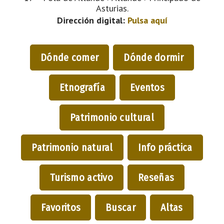
Asturias.
Dirección digital:
Pulsa aquí
Dónde comer
Dónde dormir
Etnografía
Eventos
Patrimonio cultural
Patrimonio natural
Info práctica
Turismo activo
Reseñas
Favoritos
Buscar
Altas