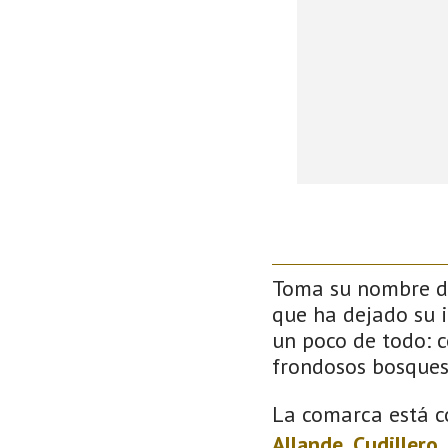
Toma su nombre de
que ha dejado su 
un poco de todo: co
frondosos bosque
La comarca está c
Allande
,
Cudillero
,