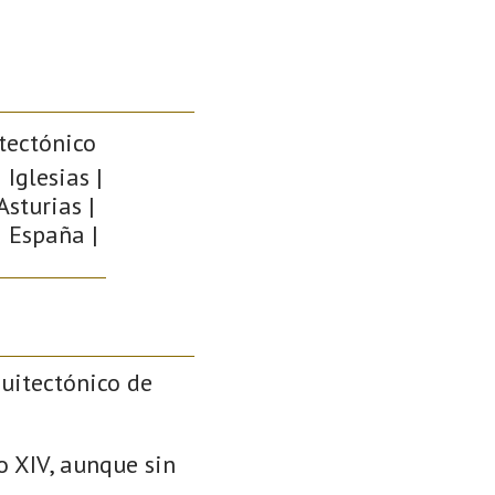
tectónico
 Iglesias |
sturias |
| España |
quitectónico de
o XIV, aunque sin