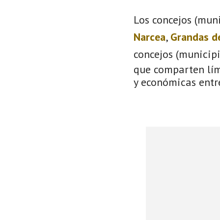
Los concejos (muni
Narcea
,
Grandas d
concejos (municip
que comparten lími
y económicas entre