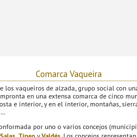
Comarca Vaqueira
 los vaqueiros de alzada, grupo social con un
impronta en una extensa comarca de cinco mun
sta e interior, y en el interior, montañas, sierras
s…
onformada por uno o varios concejos (municipio
Salas
,
Tineo
y
Valdés
. Los concejos representan