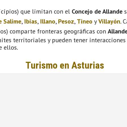
cipios) que limitan con el
Concejo de Allande
s
e Salime
,
Ibias
,
Illano
,
Pesoz
,
Tineo
y
Villayón
. 
ios) comparte fronteras geográficas con
Alland
tes territoriales y pueden tener interacciones 
 ellos.