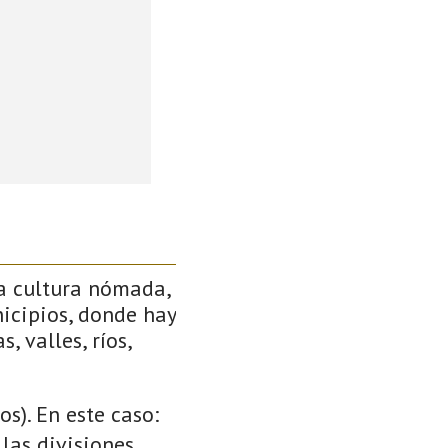
a cultura nómada,
icipios, donde hay
, valles, ríos,
s). En este caso:
 las divisiones