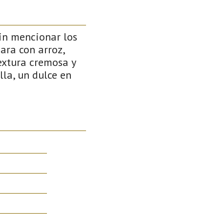
in mencionar los
para con arroz,
extura cremosa y
lla, un dulce en