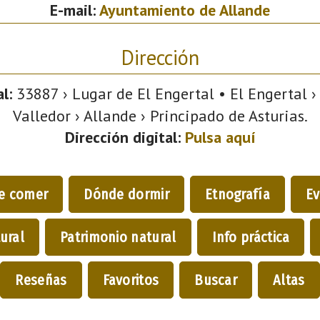
E-mail:
Ayuntamiento de Allande
Dirección
l:
33887 › Lugar de El Engertal • El Engertal ›
Valledor › Allande › Principado de Asturias.
Dirección digital:
Pulsa aquí
e comer
Dónde dormir
Etnografía
Ev
ural
Patrimonio natural
Info práctica
Reseñas
Favoritos
Buscar
Altas