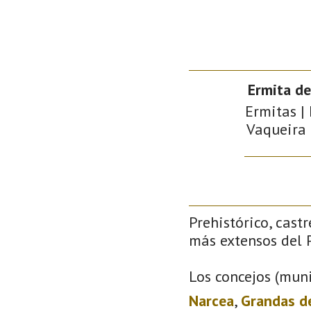
Ermita d
Ermitas |
Vaqueira 
Prehistórico, castr
más extensos del P
Los concejos (muni
Narcea
,
Grandas d