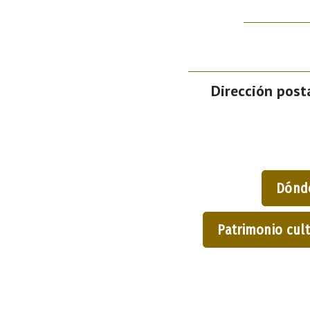
Dirección posta
Dónd
Patrimonio cult