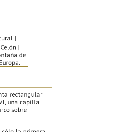
ural |
 Celón |
ontaña de
 Europa.
nta rectangular
I, una capilla
arco sobre
e sólo la primera