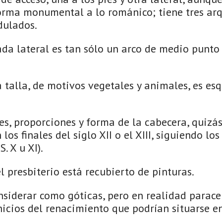
forma monumental a lo románico; tiene tres arq
dulados.
ada lateral es tan sólo un arco de medio punt
la talla, de motivos vegetales y animales, es es
es, proporciones y forma de la cabecera, quizá
os finales del siglo XII o el XIII, siguiendo lo
. X u XI).
el presbiterio está recubierto de pinturas.
nsiderar como góticas, pero en realidad parac
nicios del renacimiento que podrían situarse e
.