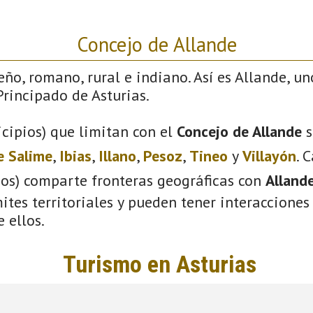
Concejo de Allande
eño, romano, rural e indiano. Así es Allande, un
rincipado de Asturias.
cipios) que limitan con el
Concejo de Allande
s
e Salime
,
Ibias
,
Illano
,
Pesoz
,
Tineo
y
Villayón
. 
ios) comparte fronteras geográficas con
Alland
tes territoriales y pueden tener interacciones 
 ellos.