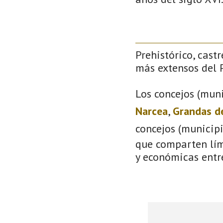
Prehistórico, castr
más extensos del P
Los concejos (muni
Narcea
,
Grandas d
concejos (municip
que comparten lími
y económicas entre