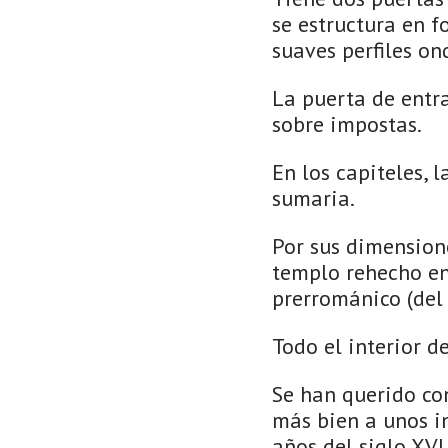
se estructura en 
suaves perfiles on
La puerta de entr
sobre impostas.
En los capiteles, 
sumaria.
Por sus dimension
templo rehecho en l
prerrománico (del S
Todo el interior d
Se han querido co
más bien a unos i
años del siglo XVI