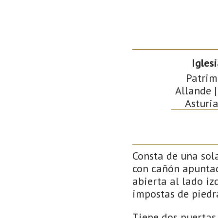
Igles
Patrimo
Allande 
Asturia
Consta de una sol
con cañón apuntado
abierta al lado iz
impostas de piedr
Tiene dos puertas 