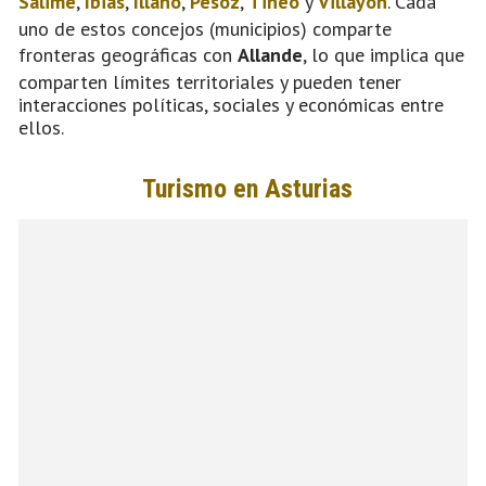
Salime
,
Ibias
,
Illano
,
Pesoz
,
Tineo
y
Villayón
. Cada
uno de estos concejos (municipios) comparte
fronteras geográficas con
Allande
, lo que implica que
comparten límites territoriales y pueden tener
interacciones políticas, sociales y económicas entre
ellos.