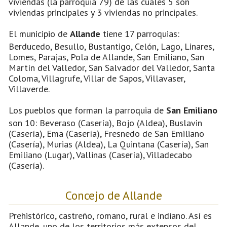
viviendas (la parroquia 79) de las cuales 5 son
viviendas principales y 3 viviendas no principales.
El municipio de
Allande
tiene 17 parroquias:
Berducedo, Besullo, Bustantigo, Celón, Lago, Linares,
Lomes, Parajas, Pola de Allande, San Emiliano, San
Martín del Valledor, San Salvador del Valledor, Santa
Coloma, Villagrufe, Villar de Sapos, Villavaser,
Villaverde.
Los pueblos que forman la parroquia de
San Emiliano
son 10: Beveraso (Casería), Bojo (Aldea), Buslavin
(Casería), Ema (Casería), Fresnedo de San Emiliano
(Casería), Murias (Aldea), La Quintana (Casería), San
Emiliano (Lugar), Vallinas (Casería), Villadecabo
(Casería).
Concejo de Allande
Prehistórico, castreño, romano, rural e indiano. Así es
Allande, uno de los territorios más extensos del