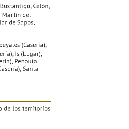
Bustantigo, Celón,
n Martín del
lar de Sapos,
beyales (Casería),
ría), Is (Lugar),
ería), Penouta
Casería), Santa
o de los territorios