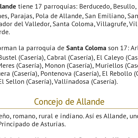
llande
tiene 17 parroquias: Berducedo, Besullo, 
es, Parajas, Pola de Allande, San Emiliano, Sa
ador del Valledor, Santa Coloma, Villagrufe, Vil
rde.
orman la parroquia de
Santa Coloma
son 17: Ar
ustel (Casería), Cabral (Casería), El Caleyo (Case
Meres (Casería), Monon (Casería), Muriellos (Cas
era (Casería), Pontenova (Casería), El Rebollo (
l Sellon (Casería), Vallinadosa (Casería).
Concejo de Allande
eño, romano, rural e indiano. Así es Allande, un
rincipado de Asturias.