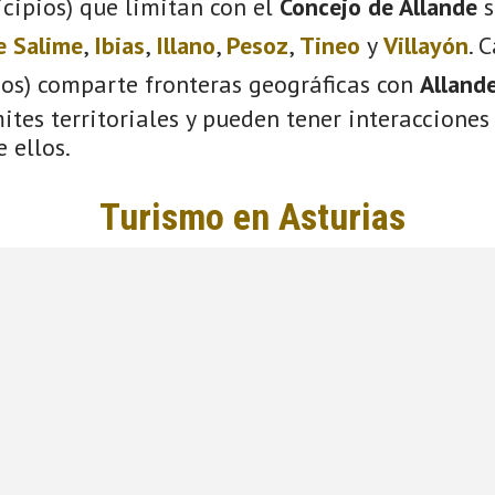
cipios) que limitan con el
Concejo de Allande
s
e Salime
,
Ibias
,
Illano
,
Pesoz
,
Tineo
y
Villayón
. 
ios) comparte fronteras geográficas con
Alland
tes territoriales y pueden tener interacciones 
 ellos.