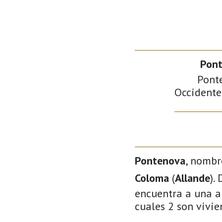
Pon
Ponte
Occidente 
Pontenova
, nombr
Coloma
(
Allande
).
encuentra a una al
cuales 2 son vivie