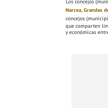
Los concejos (muni
Narcea
,
Grandas d
concejos (municip
que comparten lími
y económicas entre