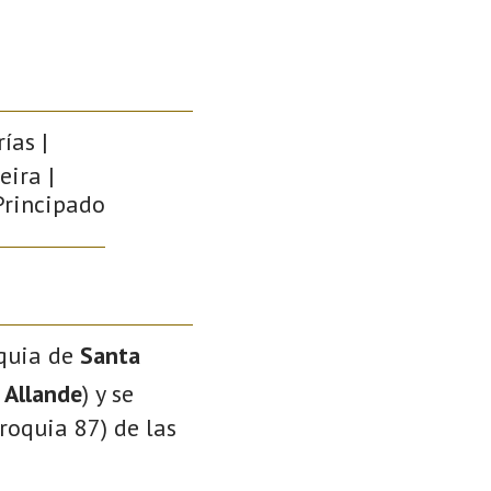
ías |
eira |
 Principado
oquia de
Santa
 Allande
) y se
roquia 87) de las