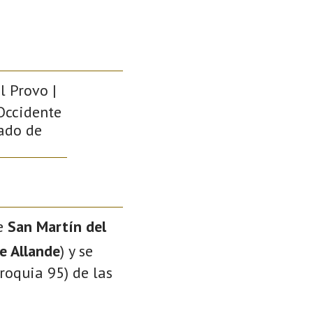
l Provo |
 Occidente
pado de
de
San Martín del
e Allande
) y se
roquia 95) de las