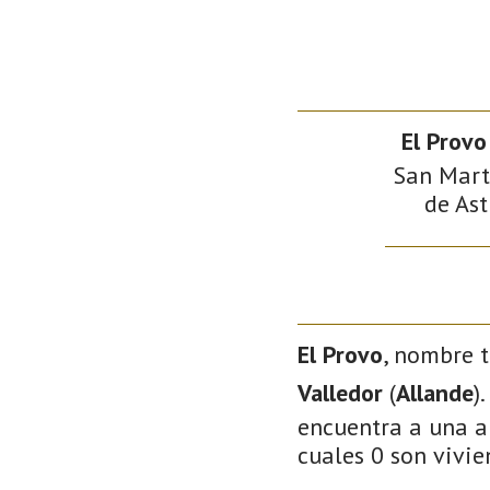
El Provo
San Martí
de Ast
El Provo
, nombre t
Valledor
(
Allande
)
encuentra a una al
cuales 0 son vivie