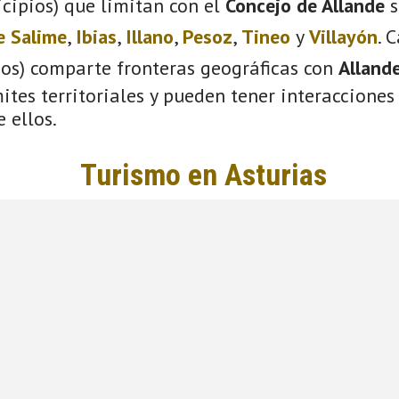
cipios) que limitan con el
Concejo de Allande
s
e Salime
,
Ibias
,
Illano
,
Pesoz
,
Tineo
y
Villayón
. 
ios) comparte fronteras geográficas con
Alland
tes territoriales y pueden tener interacciones 
 ellos.