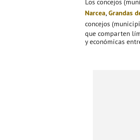
Los concejos (muni
Narcea
,
Grandas d
concejos (municip
que comparten lími
y económicas entre