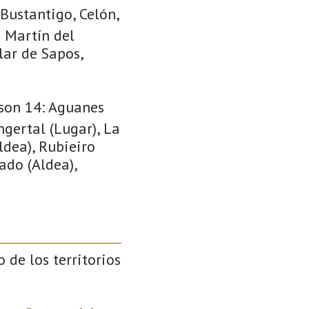
Bustantigo, Celón,
n Martín del
lar de Sapos,
son 14: Aguanes
Engertal (Lugar), La
ldea), Rubieiro
ado (Aldea),
o de los territorios