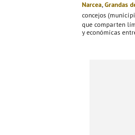
Narcea
,
Grandas d
concejos (municip
que comparten lími
y económicas entre