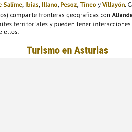
e Salime
,
Ibias
,
Illano
,
Pesoz
,
Tineo
y
Villayón
. 
ios) comparte fronteras geográficas con
Alland
tes territoriales y pueden tener interacciones 
 ellos.