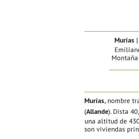
Murias
|
Emiliano
Montaña d
Murias
, nombre tr
(
Allande
). Dista 4
una altitud de 430
son viviendas prin