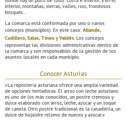
donde hay un poco de todo: costa e interior, y en el
interior, montañas, sierras, valles, ríos, frondosos
bosques…
La comarca está conformada por uno o varios
concejos (municipios). En este caso:
Allande
,
Cudillero
,
Salas
,
Tineo
y
Valdés
. Los concejos
representan las divisiones administrativas dentro de
la comarca y son responsables de la gestión de los
asuntos locales en cada municipio.
Conocer Asturias
«La repostería asturiana ofrece una amplia variedad
de opciones tentadoras. El arroz con leche asturiano
es uno de los más conocidos, un postre cremoso y
dulce elaborado con arroz, leche, azúcar y un toque
de canela. Otro postre tradicional es la casadiella, un
dulce de hojaldre relleno de nueces y azúcar.»