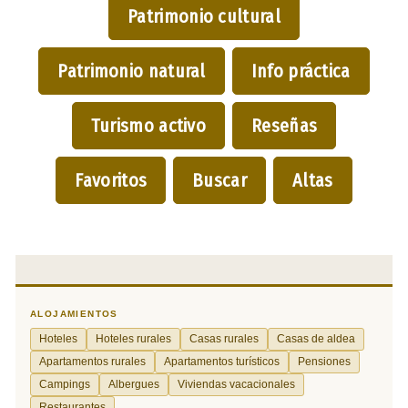
Patrimonio cultural
Patrimonio natural
Info práctica
Turismo activo
Reseñas
Favoritos
Buscar
Altas