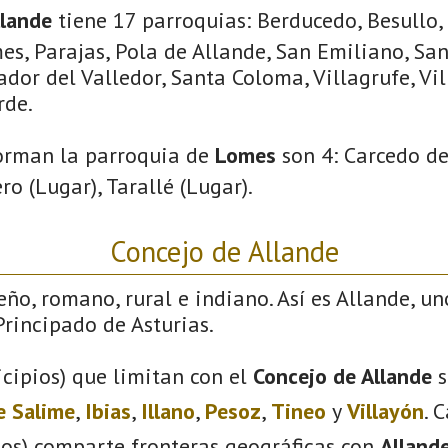
llande
tiene 17 parroquias: Berducedo, Besullo, 
es, Parajas, Pola de Allande, San Emiliano, Sa
ador del Valledor, Santa Coloma, Villagrufe, Vil
rde.
orman la parroquia de
Lomes
son 4: Carcedo de
ro (Lugar), Tarallé (Lugar).
Concejo de Allande
eño, romano, rural e indiano. Así es Allande, un
rincipado de Asturias.
cipios) que limitan con el
Concejo de Allande
s
e Salime
,
Ibias
,
Illano
,
Pesoz
,
Tineo
y
Villayón
. 
ios) comparte fronteras geográficas con
Alland