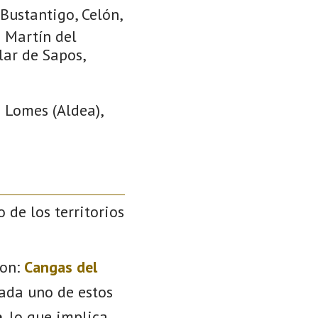
Bustantigo, Celón,
n Martín del
lar de Sapos,
 Lomes (Aldea),
o de los territorios
on:
Cangas del
Cada uno de estos
e
, lo que implica