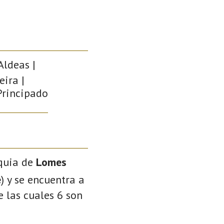
Aldeas |
ira |
 Principado
oquia de
Lomes
e
) y se encuentra a
e las cuales 6 son