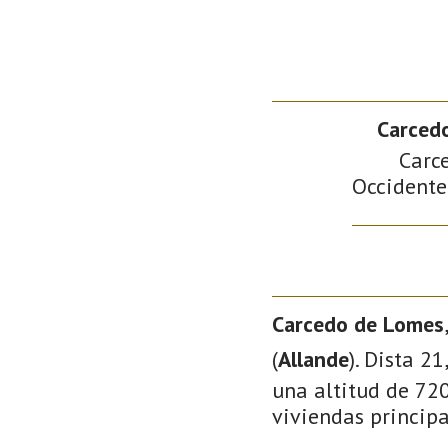
Carced
Carc
Occidente 
Carcedo de Lomes
(
Allande
). Dista 2
una altitud de 720
viviendas principa