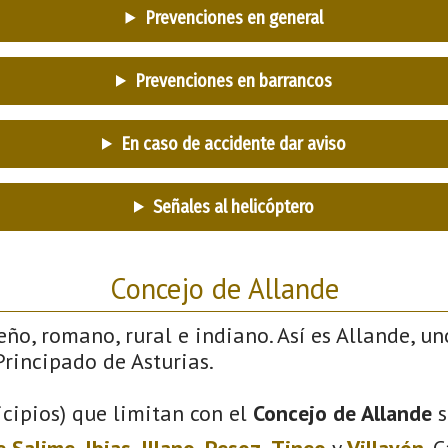
Prevenciones en general
Prevenciones en barrancos
En caso de accidente dar aviso
Señales al helicóptero
Concejo de Allande
eño, romano, rural e indiano. Así es Allande, un
rincipado de Asturias.
cipios) que limitan con el
Concejo de Allande
s
e Salime
,
Ibias
,
Illano
,
Pesoz
,
Tineo
y
Villayón
. 