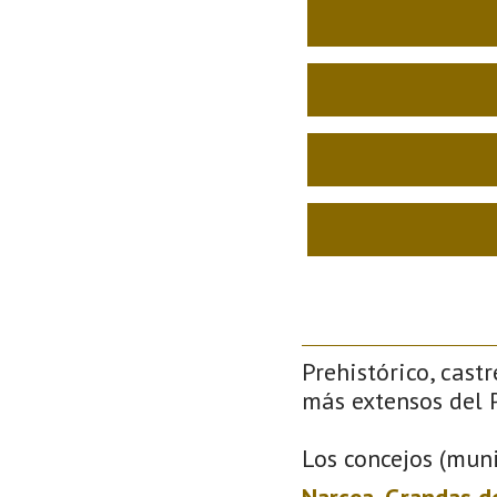
Prehistórico, castr
más extensos del P
Los concejos (muni
Narcea
,
Grandas d