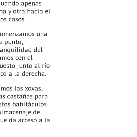
 Cuando apenas
a y otra hacia el
os casos.
 comenzamos una
e punto,
ranquilidad del
amos con el
esto junto al río
co a la derecha.
mos las xoxas,
as castañas para
stos habitáculos
 almacenaje de
ue da acceso a la