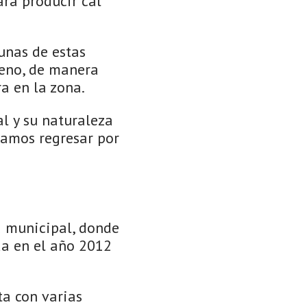
ara producir cal
unas de estas
reno, de manera
a en la zona.
l y su naturaleza
eamos regresar por
a municipal, donde
da en el año 2012
ta con varias