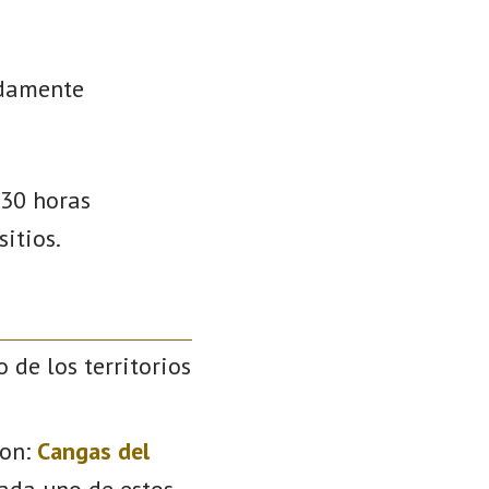
idamente
:30 horas
itios.
o de los territorios
on:
Cangas del
Cada uno de estos