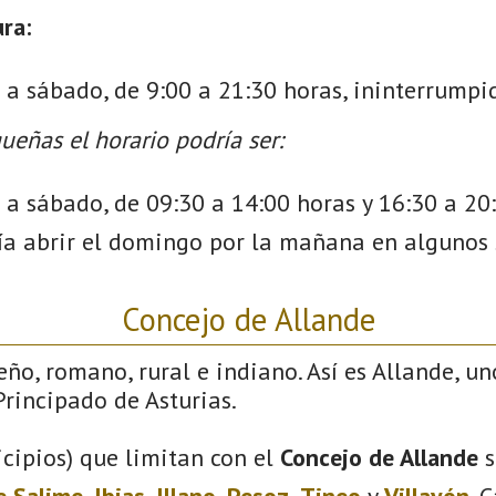
ra:
s a sábado, de 9:00 a 21:30 horas, ininterrump
ueñas el horario podría ser:
 a sábado, de 09:30 a 14:00 horas y 16:30 a 20
a abrir el domingo por la mañana en algunos s
Concejo de Allande
eño, romano, rural e indiano. Así es Allande, un
rincipado de Asturias.
cipios) que limitan con el
Concejo de Allande
s
e Salime
,
Ibias
,
Illano
,
Pesoz
,
Tineo
y
Villayón
. 