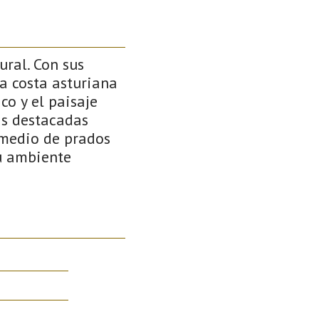
ural. Con sus
la costa asturiana
o y el paisaje
as destacadas
 medio de prados
su ambiente