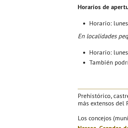
Horarios de apertu
Horario: lune
En localidades peq
Horario: lunes
También podrí
Prehistórico, castr
más extensos del P
Los concejos (muni
Narcea
,
Grandas d