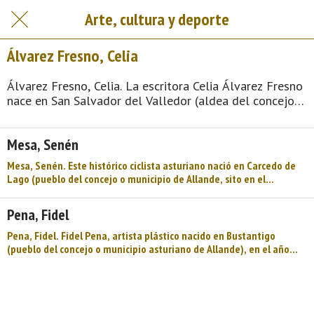
Arte, cultura y deporte
Álvarez Fresno, Celia
Álvarez Fresno, Celia. La escritora Celia Álvarez Fresno
nace en San Salvador del Valledor (aldea del concejo o
municipio asturiano de Allande) el día 7 de abril de
1951. De vocación temprana, escribe desde siempre y
Mesa, Senén
publica por primer ...
Mesa, Senén. Este histórico ciclista asturiano nació en Carcedo de
Lago (pueblo del concejo o municipio de Allande, sito en el
occidente de Asturias) en 1926 y falleció en Gijón el 21 de
noviembre de 2004. Casado con Julia Tejedor ...
Pena, Fidel
Pena, Fidel. Fidel Pena, artista plástico nacido en Bustantigo
(pueblo del concejo o municipio asturiano de Allande), en el año
1960. Formado en la Escuela de Artes y Oficios de Avilés (Asturias) y
en el Taller Experimental de Humberto ...