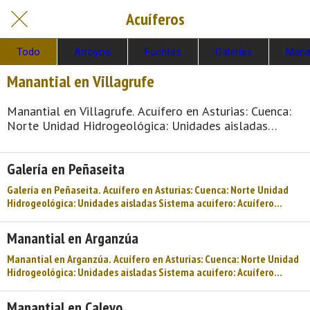
Acuíferos
Todo
Arroyos
Fuentes
Galerías
Mana
Manantial en Villagrufe
Manantial en Villagrufe. Acuífero en Asturias: Cuenca:
Norte Unidad Hidrogeológica: Unidades aisladas
Sistema acuifero: Acuífero aislado Cota: 735
Naturaleza: Manantial Uso: Abastecimiento a núcleos
Galería en Peñaseita
urbanos Perímetro: No se sabe Nota: Si no hay ninguna
indicación, se considera «agua sin garantía sanitaria».
Galería en Peñaseita. Acuífero en Asturias: Cuenca: Norte Unidad
En estos casos los lugareños saben si tradicionalmente
Hidrogeológica: Unidades aisladas Sistema acuifero: Acuífero
se ha bebido esta agua o si se ha an ...
aislado Cota: 820 Profundidad: 3.50 Naturaleza: Galería Uso:
Abastecimiento a núcleos urbanos Perímetro: No tiene perímetro
Manantial en Arganzúa
de protección Nota: Si no hay ninguna indicación, se considera
«agua sin garantía sanitaria». En estos casos los lugareños saben si
Manantial en Arganzúa. Acuífero en Asturias: Cuenca: Norte Unidad
tra ...
Hidrogeológica: Unidades aisladas Sistema acuifero: Acuífero
aislado Cota: 360 Naturaleza: Manantial Uso: Aguas minero-
medicinales (no envasadas) Perímetro: No se sabe Nota: Si no hay
Manantial en Caleyo